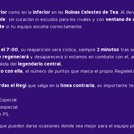
rior
como en la
inferior
en las
Ruinas Celestes de Tea
. Al de
ble
: sin curación ni escudos para los rivales y con
ventana de 
te
si tu equipo escolta correctamente.
 el 7:00
, su reaparición será cíclica, siempre
2 minutos
tras s
e regenerará
y desaparecerá si estamos en combate con el,
alida del
legendario central.
o con ella
, el número de puntos que marca el propio Regieleki
rdas el Regi
que salga en la
línea contraria
, es importante t
Especial.
especial.
e PS.
 que pueden darse ocasiones donde sea mejor para el equipo pre