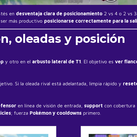
estés en
desventaja clara de posicionamiento
2 vs 4 o 2 vs 3 
e ser más productivo
posicionarse correctamente para la sal
ón, oleadas y posición
op
y otro en el
arbusto lateral de T1
. El objetivo es
ver flanc
etivo. Si la oleada rival está adelantada, limpia rápido y
reset
fensor
en línea de visión de entrada,
support
con cobertura 
nicies
; fuerza
Pokémon y cooldowns
primero.