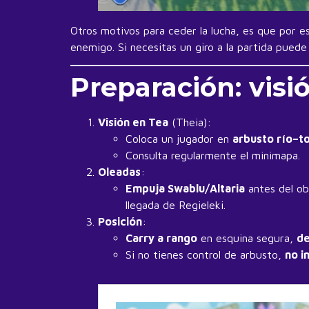
Otros motivos para ceder la lucha, es que por 
enemigo. Si necesitas un giro a la partida pued
Preparación: visi
Visión en Tea
(Theia):
Coloca un jugador en
arbusto río–t
Consulta regularmente el minimapa.
Oleadas
:
Empuja Swablu/Altaria
antes del obj
llegada de Regieleki.
Posición
:
Carry a rango
en esquina segura,
de
Si no tienes control de arbusto,
no i