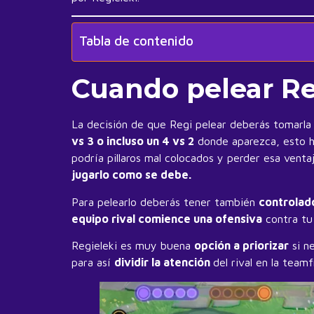
Tabla de contenido
Cuando pelear Re
La decisión de que Regi pelear deberás tomarla
vs 3 o incluso un 4 vs 2
donde aparezca, esto h
podría pillaros mal colocados y perder esa venta
jugarlo como se debe.
Para pelearlo deberás tener también
controlad
equipo rival comience una ofensiva
contra tu
Regieleki es muy buena
opción a priorizar
si n
para así
dividir la atención
del rival en la tea