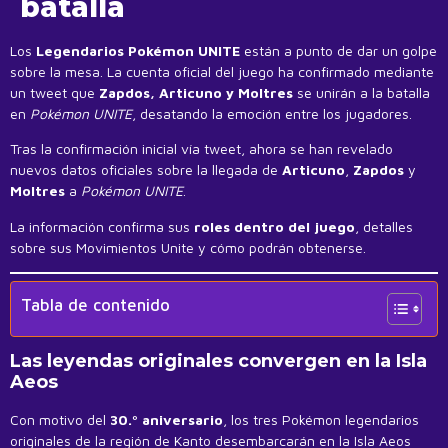
batalla
Los
Legendarios Pokémon UNITE
están a punto de dar un golpe
sobre la mesa. La cuenta oficial del juego ha confirmado mediante
un tweet que
Zapdos, Articuno y Moltres
se unirán a la batalla
en
Pokémon UNITE
, desatando la emoción entre los jugadores.
Tras la confirmación inicial vía tweet, ahora se han revelado
nuevos datos oficiales sobre la llegada de
Articuno
,
Zapdos
y
Moltres
a
Pokémon UNITE
.
La información confirma sus
roles dentro del juego
, detalles
sobre sus Movimientos Unite y cómo podrán obtenerse.
Tabla de contenido
Las leyendas originales convergen en la Isla
Aeos
Con motivo del
30.º aniversario
, los tres Pokémon legendarios
originales de la región de Kanto desembarcarán en la Isla Aeos